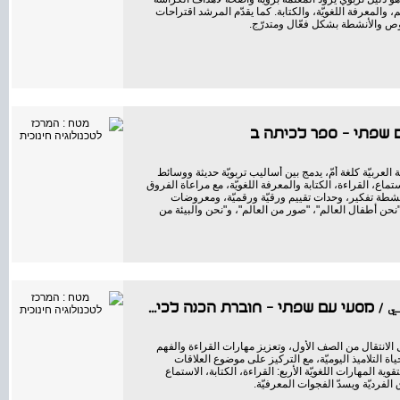
، والمعرفة اللغويّة، والكتابة. كما يقدّم المرشد اقتراحات
نصوص والأنشطة بشكل فعّال ومتدرّج.
י עם שפתי - ספר לכיתה ב
العربيّة كلغة أمّ، يدمج بين أساليب تربويّة حديثة ووسائط
تماع، القراءة، الكتابة والمعرفة اللغويّة، مع مراعاة الفروق
 أنشطة تفكير، وحدات تقييم ورقيّة ورقميّة، ومعروضات
"نحن أطفال العالم"، "صور من العالم"، و"نحن والبيئة من
رِحْلَتي مَعَ لُغَتي – كُرّاسَةٌ تَحْضيرِيَّةٌ لِلصَّفِّ ٱلثّاني / מסעי עם שפתי - חוברת הכנה לכיתה ב
الانتقال من الصف الأول، وتعزيز مهارات القراءة والفهم
ة التلاميذ اليوميّة، مع التركيز على موضوع العلاقات
وية المهارات اللغويّة الأربع: القراءة، الكتابة، الاستماع
فرديّة ويسدّ الفجوات المعرفيّة.