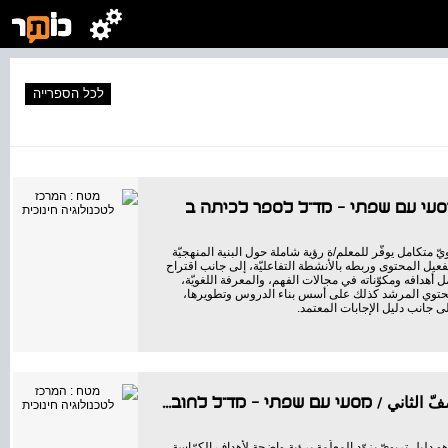
לכל הספרייה
/ מסעי עם שפתי – מד"ל לספר לכיתה ב
 متكامل يوفّر للمعلم/ة رؤية شاملة حول البنية المنهجيّة
تفعيل المحتوى وربطه بالأنشطة التفاعليّة، إلى جانب اقتراح
أهدافه ومكوّناته في مجالات الفهم، والمعرفة اللغويّة،
يّ. يحتوي المرشد كذلك على أسس بناء الدروس وتطويرها،
 جانب دليل الإجابات المعتمد.
رحلتي مع لغتي – مرشد المعلم للكرّاسة التحضيريّة للصفّ الثاني / מסעי עם שפתי – מד"ל לחוברת הכנה לכיתה
 دليل تربويّ يزوّد المعلّمة برؤية واضحة لأهداف الكرّاسة