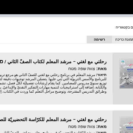
מונת כריכה
רשימה
رحلتي مع لغتي – مرشد المعلم لكتاب الصفّ الثاني 
מאת:
צוות שפה מטח
תיאור:
مرشد المعلّم في برنامج رحلتي مع لغتي للصفّ الثاني هو مرجع تربويّ
للبرنامج والأسس التربويّة التي بُني عليها. يتضمّن المرشد توجيهات دقيقة ل
توزيع سنويّ مدروس للمضامين. كما يقدّم إرشادات تفصيليّة لكلّ فصل، تشمل 
والكتابة، إضافة إلى استراتيجيات لتنمية مهارات التفكير النقديّ والإبداع
وطرائق التدريس المقترحة، وتوضيح مراحل التعلّم كما وردت في الكتاب، إلى
מאת:
צוות שפה מטח
תיאור:
مرشد الكرّاسة التحضيريّة في برنامج رحلتي مع لغتي للصفّ الثاني هو