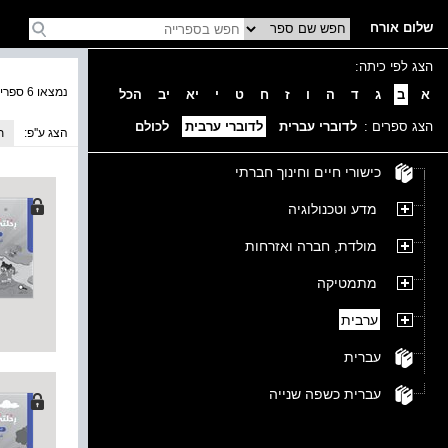
שלום אורח
הצג לפי כיתה:
נמצאו 6 ספרים בקטגוריה
א
ב
ג
ד
ה
ו
ז
ח
ט
י
יא
יב
הכל
הצג ספרים :
לדוברי עברית
לדוברי ערבית
לכולם
הצג ע''פ:
ת
כישורי חיים וחינוך חברתי
מדע וטכנולוגיה
מולדת, חברה ואזרחות
מתמטיקה
ערבית
עברית
עברית כשפה שנייה