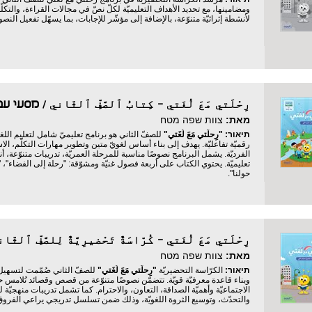
ومضامينها، مع تحديد الأهداف التعليميّة لكلّ نصّ في مجالات القراءة، والتكلّم
لأنشطة إثرائيّة متنوّعة، بالإضافة إلى مؤشّر للإجابات، بما يسهّل تفعيل ال
رِحْلَتي مَعَ لُغَتي - كِتابُ ٱلصَّفِّ ٱلثّاني / מסע
מאת:
צוות שפה מטח
תיאור:
"رِحلَتي مَعَ لُغَتي"
للصفّ الثاني هو برنامج تعليميّ شامل لتعليم اللغة 
رقميّة تفاعليّة. يهدف إلى بناء أساس لغويّ متين وتطوير مهارات التكلّم، الاس
الفرديّة. يشمل البرنامج نصوصًا مناسبة للمرحلة العمريّة، تدريبات متنوّعة،
تعليميّة. يحتوي الكتاب على أربعة فصول غنيّة ومشوّقة: "رحلة إلى الفضاء"، 
حولنا".
מאת:
צוות שפה מטח
תיאור:
الكرّاسة التحضيريّة
"رِحلَتي مَعَ لُغَتي"
للصفّ الثاني صُمّمت لتسهيل 
وبناء قاعدة معرفيّة قويّة. تتضمّن نصوصًا متنوّعة من قصص وقصائد تُلامس حيا
الاجتماعيّة وأهميّة الصداقة، التعاون، والاحترام. كما تشمل تدريبات منهجيّة لتق
والتحدّث، وتوسيع الثروة اللغويّة، وذلك ضمن تسلسل تدريجي يراعي الفروق ال