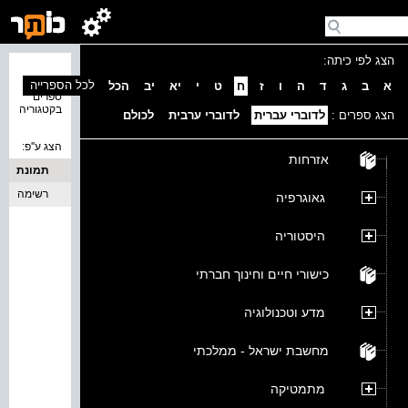
הצג לפי כיתה:
נמצאו 0
לכל הספרייה
א
ב
ג
ד
ה
ו
ז
ח
ט
י
יא
יב
הכל
ספרים
בקטגוריה
הצג ספרים :
לדוברי עברית
לדוברי ערבית
לכולם
הצג ע''פ:
אזרחות
תמונת
כריכה
רשימה
גאוגרפיה
היסטוריה
כישורי חיים וחינוך חברתי
מדע וטכנולוגיה
מחשבת ישראל - ממלכתי
מתמטיקה