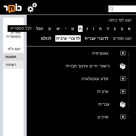
הצג לפי כיתה:
נמצאו 0
לכל הספרייה
א
ב
ג
ד
ה
ו
ז
ח
ט
י
יא
יב
הכל
ספרים
בקטגוריה
הצג ספרים :
לדוברי עברית
לדוברי ערבית
לכולם
הצג ע''פ:
גאוגרפיה
תמונת
כריכה
רשימה
כישורי חיים וחינוך חברתי
מדע וטכנולוגיה
ערבית
עברית
ארכיון