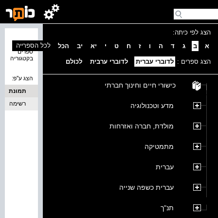
הצג לפי כיתה:
נמצאו 0
לכל הספרייה
א
ב
ג
ד
ה
ו
ז
ח
ט
י
יא
יב
הכל
ספרים
בקטגוריה
הצג ספרים :
לדוברי עברית
לדוברי ערבית
לכולם
הצג ע''פ:
כישורי חיים וחינוך חברתי
תמונת
כריכה
רשימה
מדע וטכנולוגיה
מולדת, חברה ואזרחות
מתמטיקה
עברית
עברית כשפה שנייה
תנ"ך