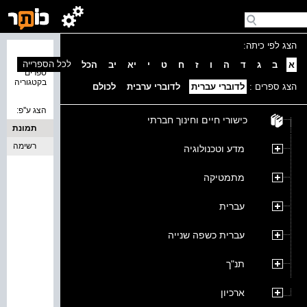
הצג לפי כיתה:
נמצאו 0
לכל הספרייה
א
ב
ג
ד
ה
ו
ז
ח
ט
י
יא
יב
הכל
ספרים
בקטגוריה
הצג ספרים :
לדוברי עברית
לדוברי ערבית
לכולם
הצג ע''פ:
כישורי חיים וחינוך חברתי
תמונת
כריכה
רשימה
מדע וטכנולוגיה
מתמטיקה
עברית
עברית כשפה שנייה
תנ"ך
ארכיון