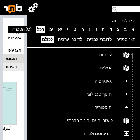
הצג לפי כיתה:
נמצאו 4
לכל הספרייה
א
ב
ג
ד
ה
ו
ז
ח
ט
י
יא
יב
הכל
ספרים
בקטגוריה
הצג ספרים :
לדוברי עברית
לדוברי ערבית
לכולם
הצג ע''פ:
אזרחות
תמונת
כריכה
רשימה
אנגלית
גאוגרפיה
חינוך טכנולוגי
היסטוריה
כישורי חיים וחינוך חברתי
أسرار الأ
מדע וטכנולוגיה