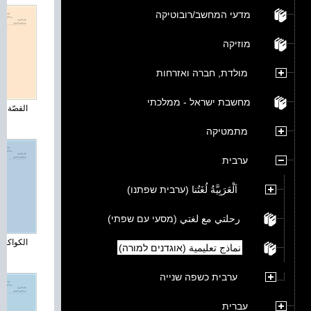
מדעי המחשב/רובוטיקה
מוזיקה
מולדת, חברה ואזרחות
מחשבת ישראל - ממלכתי
القصّة ال
מתמטיקה
ערבית
اَلْعَرَبِيَّةُ لُغَتُنا (ערבית שפתנו)
رحلتي مع لغتي (מסעי עם שפתי)
الكواكب و
نماذج تعليمية (אוגדנים למורה)
ערבית כשפה שנייה
עברית