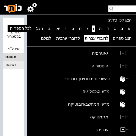
הצג לפי כיתה:
נמצאו 0
לכל הספרייה
א
ב
ג
ד
ה
ו
ז
ח
ט
י
יא
יב
הכל
ספרים
בקטגוריה
הצג ספרים :
לדוברי עברית
לדוברי ערבית
לכולם
הצג ע''פ:
גאוגרפיה
תמונת
כריכה
רשימה
היסטוריה
כישורי חיים וחינוך חברתי
מדע וטכנולוגיה
מדעי המחשב/רובוטיקה
מתמטיקה
עברית