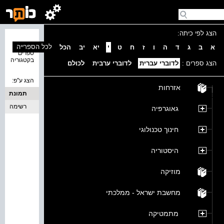
הצג לפי כיתה:
נמצאו 0
לכל הספרייה
א
ב
ג
ד
ה
ו
ז
ח
ט
י
יא
יב
הכל
ספרים
בקטגוריה
הצג ספרים :
לדוברי עברית
לדוברי ערבית
לכולם
הצג ע''פ:
אזרחות
תמונת
כריכה
רשימה
גאוגרפיה
חינוך טכנולוגי
היסטוריה
מוזיקה
מחשבת ישראל - ממלכתי
מתמטיקה