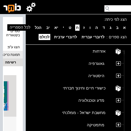
הצג לפי כיתה:
נמצאו 2
לכל הספרייה
א
ב
ג
ד
ה
ו
ז
ח
ט
י
יא
יב
הכל
ספרים
בקטגוריה
הצג ספרים :
לדוברי עברית
לדוברי ערבית
לכולם
הצג ע''פ:
אזרחות
תמונת כריכה
רשימה
גאוגרפיה
היסטוריה
כישורי חיים וחינוך חברתי
מדע וטכנולוגיה
מחשבת ישראל - ממלכתי
العرب
מתמטיקה