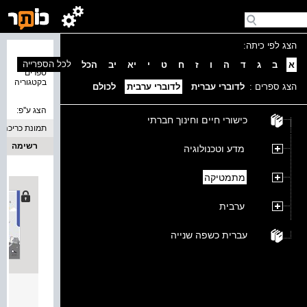
הצג לפי כיתה:
נמצאו 8
לכל הספרייה
א
ב
ג
ד
ה
ו
ז
ח
ט
י
יא
יב
הכל
ספרים
בקטגוריה
הצג ספרים :
לדוברי עברית
לדוברי ערבית
לכולם
הצג ע''פ:
כישורי חיים וחינוך חברתי
תמונת כריכה
רשימה
מדע וטכנולוגיה
מתמטיקה
ערבית
עברית כשפה שנייה
مَساراتي للصف