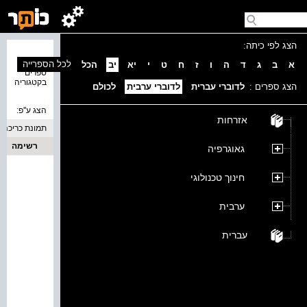
הצג לפי כיתה:
נמצאו 0
לכל הספרייה
א
ב
ג
ד
ה
ו
ז
ח
ט
י
יא
יב
הכל
ספרים
בקטגוריה
הצג ספרים :
לדוברי עברית
לדוברי ערבית
לכולם
הצג ע''פ:
אזרחות
תמונת כריכה
רשימה
גאוגרפיה
חינוך טכנולוגי
ערבית
עברית