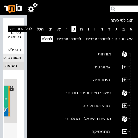
הצג לפי כיתה:
נמצאו 5
לכל הספרייה
א
ב
ג
ד
ה
ו
ז
ח
ט
י
יא
יב
הכל
ספרים
בקטגוריה
הצג ספרים :
לדוברי עברית
לדוברי ערבית
לכולם
הצג ע''פ:
אזרחות
תמונת כריכה
רשימה
גאוגרפיה
היסטוריה
כישורי חיים וחינוך חברתי
מדע וטכנולוגיה
מחשבת ישראל - ממלכתי
דרכים 
מתמטיקה