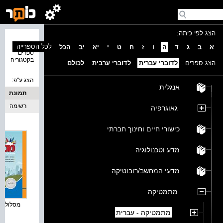
הצג לפי כיתה:
נמצאו 8
לכל הספרייה
א
ב
ג
ד
ה
ו
ז
ח
ט
י
יא
יב
הכל
ספרים
בקטגוריה
הצג ספרים :
לדוברי עברית
לדוברי ערבית
לכולם
הצג ע''פ:
אנגלית
תמונת
כריכה
רשימה
גאוגרפיה
כישורי חיים וחינוך חברתי
מדע וטכנולוגיה
מדעי המחשב/רובוטיקה
מתמטיקה
מסלולים פ
מתמטיקה - עברית