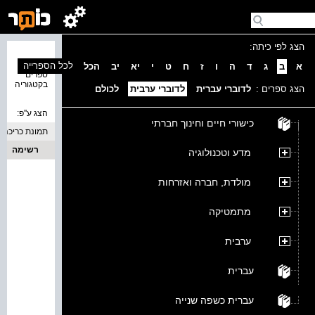
הצג לפי כיתה:
נמצאו 0
לכל הספרייה
א
ב
ג
ד
ה
ו
ז
ח
ט
י
יא
יב
הכל
ספרים
בקטגוריה
הצג ספרים :
לדוברי עברית
לדוברי ערבית
לכולם
הצג ע''פ:
כישורי חיים וחינוך חברתי
תמונת כריכה
רשימה
מדע וטכנולוגיה
מולדת, חברה ואזרחות
מתמטיקה
ערבית
עברית
עברית כשפה שנייה