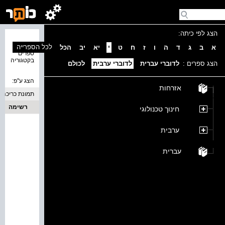
הצג לפי כיתה:
נמצאו 0
לכל הספרייה
א
ב
ג
ד
ה
ו
ז
ח
ט
י
יא
יב
הכל
ספרים
בקטגוריה
הצג ספרים :
לדוברי עברית
לדוברי ערבית
לכולם
הצג ע''פ:
אזרחות
תמונת כריכה
רשימה
חינוך טכנולוגי
ערבית
עברית