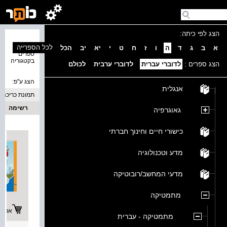
הצג לפי כיתה:
נמצאו 4
לכל הספרייה
א
ב
ג
ד
ה
ו
ז
ח
ט
י
יא
יב
הכל
ספרים
בקטגוריה
הצג ספרים :
לדוברי עברית
לדוברי ערבית
לכולם
הצג ע''פ:
אנגלית
תמונת כריכה
רשימה
גאוגרפיה
כישורי חיים וחינוך חברתי
מדע וטכנולוגיה
מדעי המחשב/רובוטיקה
מתמטיקה
אפשרו
מתמטיקה - עברית