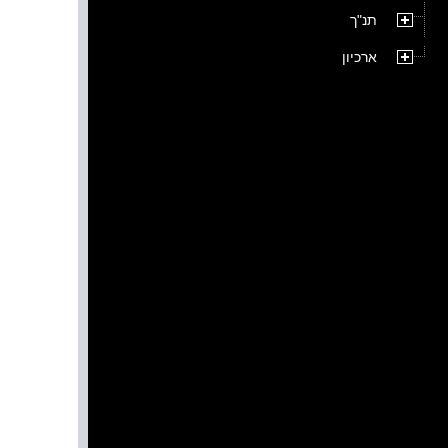
תנ"ך
ארכיון