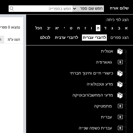
שלום אורח
הצג לפי כיתה:
נמצאו 0 ספרים בקטגוריה
א
ב
ג
ד
ה
ו
ז
ח
ט
י
יא
יב
הכל
הצג ספרים :
לדוברי עברית
לדוברי ערבית
לכולם
הצג ע''פ:
ת
אנגלית
גאוגרפיה
כישורי חיים וחינוך חברתי
מדע וטכנולוגיה
מדעי המחשב/רובוטיקה
מתמטיקה
עברית
עברית כשפה שנייה