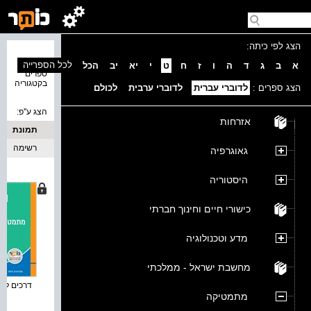
הצג לפי כיתה:
נמצאו 5
לכל הספרייה
א
ב
ג
ד
ה
ו
ז
ח
ט
י
יא
יב
הכל
ספרים
בקטגוריה
הצג ספרים :
לדוברי עברית
לדוברי ערבית
לכולם
הצג ע''פ:
אזרחות
תמונת
כריכה
רשימה
גאוגרפיה
היסטוריה
כישורי חיים וחינוך חברתי
מדע וטכנולוגיה
מחשבת ישראל - ממלכתי
דרכים למת
מתמטיקה