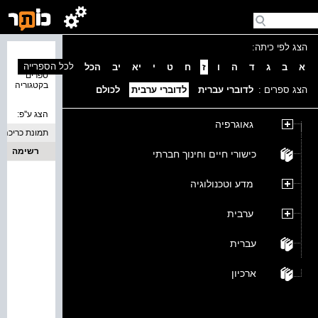
הצג לפי כיתה:
נמצאו 0
לכל הספרייה
א
ב
ג
ד
ה
ו
ז
ח
ט
י
יא
יב
הכל
ספרים
בקטגוריה
הצג ספרים :
לדוברי עברית
לדוברי ערבית
לכולם
הצג ע''פ:
גאוגרפיה
תמונת כריכה
רשימה
כישורי חיים וחינוך חברתי
מדע וטכנולוגיה
ערבית
עברית
ארכיון