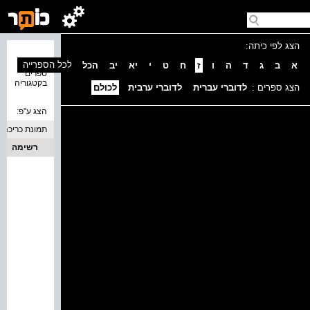
הצג לפי כיתה:
נמצאו 0
לכל הספרייה
א
ב
ג
ד
ה
ו
ז
ח
ט
י
יא
יב
הכל
ספרים
בקטגוריה
הצג ספרים :
לדוברי עברית
לדוברי ערבית
לכולם
הצג ע''פ:
תמונת כריכה
רשימה