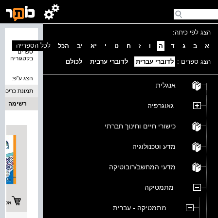
הצג לפי כיתה:
נמצאו 4
לכל הספרייה
א
ב
ג
ד
ה
ו
ז
ח
ט
י
יא
יב
הכל
ספרים
בקטגוריה
הצג ספרים :
לדוברי עברית
לדוברי ערבית
לכולם
הצג ע''פ:
אנגלית
תמונת כריכה
רשימה
גאוגרפיה
כישורי חיים וחינוך חברתי
מדע וטכנולוגיה
מדעי המחשב/רובוטיקה
מתמטיקה
אפשרו
מתמטיקה - עברית