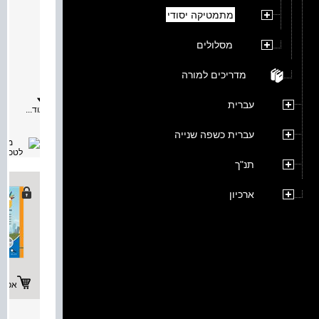
גאומט
מתמטיקה יסודי
מאת:
תיאור:
מסלולים
גאומטרי
-
הנושאי
מדריכים למורה
בספר
מרובעי
גובה
עברית
עוד...
ריצופים
מדידת
שטח
עברית כשפה שנייה
תנ"ך
ארכיון
אפשרו