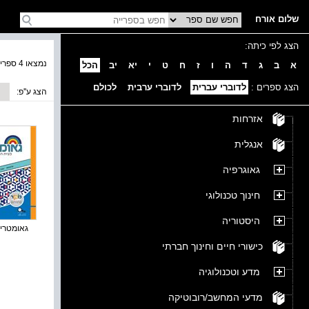
שלום אורח
הצג לפי כיתה:
נמצאו 4 ספרים בקטגוריה
א
ב
ג
ד
ה
ו
ז
ח
ט
י
יא
יב
הכל
הצג ספרים :
לדוברי עברית
לדוברי ערבית
לכולם
הצג ע''פ:
אזרחות
אנגלית
גאוגרפיה
חינוך טכנולוגי
היסטוריה
גאומטרייה
כישורי חיים וחינוך חברתי
מדע וטכנולוגיה
מדעי המחשב/רובוטיקה