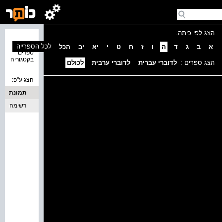
הצג לפי כיתה:
נמצאו 0
לכל הספרייה
א
ב
ג
ד
ה
ו
ז
ח
ט
י
יא
יב
הכל
ספרים
בקטגוריה
הצג ספרים :
לדוברי עברית
לדוברי ערבית
לכולם
הצג ע''פ:
תמונת
כריכה
רשימה