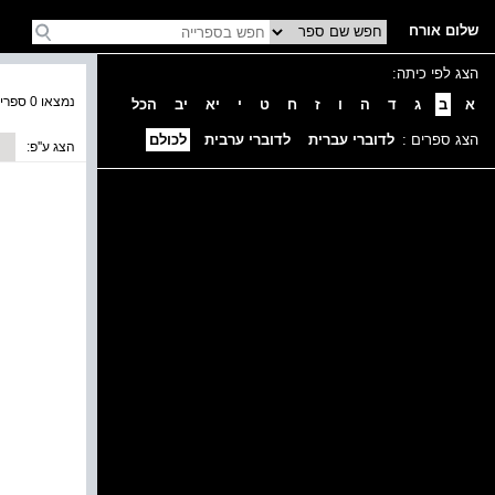
שלום אורח
הצג לפי כיתה:
נמצאו 0 ספרים בקטגוריה
א
ב
ג
ד
ה
ו
ז
ח
ט
י
יא
יב
הכל
הצג ספרים :
לדוברי עברית
לדוברי ערבית
לכולם
הצג ע''פ: