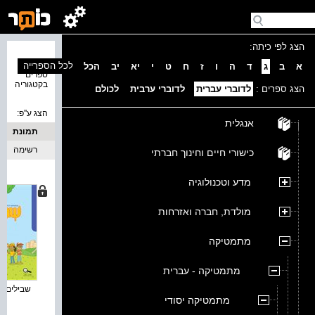
הצג לפי כיתה:
נמצאו 4
לכל הספרייה
א
ב
ג
ד
ה
ו
ז
ח
ט
י
יא
יב
הכל
ספרים
בקטגוריה
הצג ספרים :
לדוברי עברית
לדוברי ערבית
לכולם
הצג ע''פ:
אנגלית
תמונת
כריכה
רשימה
כישורי חיים וחינוך חברתי
מדע וטכנולוגיה
מולדת, חברה ואזרחות
מתמטיקה
מתמטיקה - עברית
שבילים חד
מתמטיקה יסודי