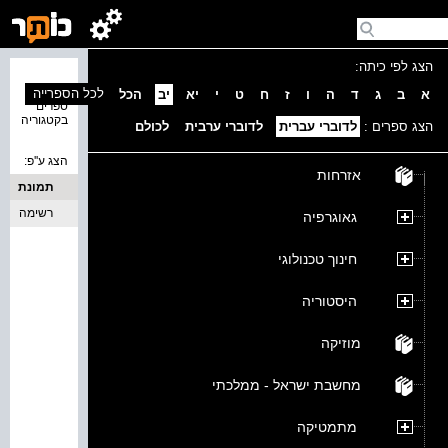
הצג לפי כיתה:
נמצאו 0
לכל הספרייה
א
ב
ג
ד
ה
ו
ז
ח
ט
י
יא
יב
הכל
ספרים
בקטגוריה
הצג ספרים :
לדוברי עברית
לדוברי ערבית
לכולם
הצג ע''פ:
אזרחות
תמונת
כריכה
רשימה
גאוגרפיה
חינוך טכנולוגי
היסטוריה
מוזיקה
מחשבת ישראל - ממלכתי
מתמטיקה