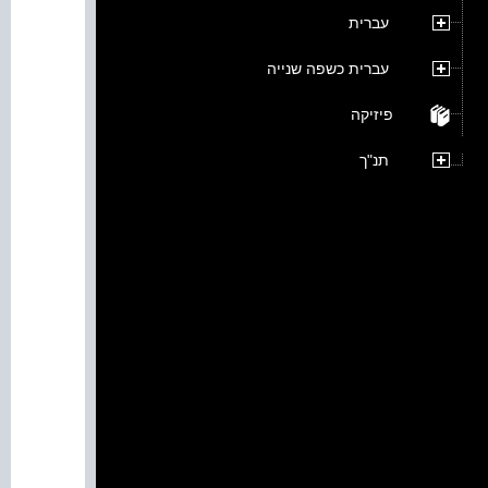
עברית
עברית כשפה שנייה
פיזיקה
תנ"ך