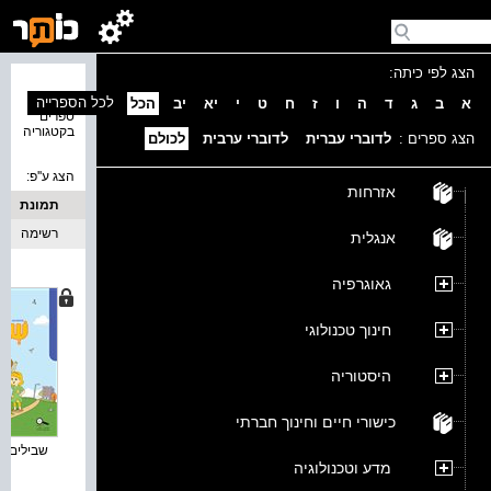
הצג לפי כיתה:
נמצאו 4
לכל הספרייה
א
ב
ג
ד
ה
ו
ז
ח
ט
י
יא
יב
הכל
ספרים
בקטגוריה
הצג ספרים :
לדוברי עברית
לדוברי ערבית
לכולם
הצג ע''פ:
אזרחות
תמונת
כריכה
רשימה
אנגלית
גאוגרפיה
חינוך טכנולוגי
היסטוריה
כישורי חיים וחינוך חברתי
שבילים חד
מדע וטכנולוגיה