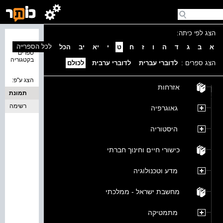
הצג לפי כיתה:
נמצאו 0
לכל הספרייה
א
ב
ג
ד
ה
ו
ז
ח
ט
י
יא
יב
הכל
ספרים
בקטגוריה
הצג ספרים :
לדוברי עברית
לדוברי ערבית
לכולם
הצג ע''פ:
אזרחות
תמונת
כריכה
רשימה
גאוגרפיה
היסטוריה
כישורי חיים וחינוך חברתי
מדע וטכנולוגיה
מחשבת ישראל - ממלכתי
מתמטיקה