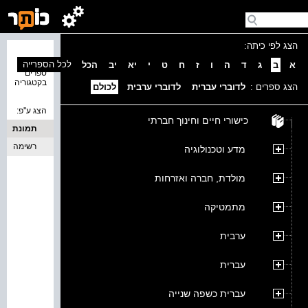
הצג לפי כיתה:
נמצאו 0
לכל הספרייה
א
ב
ג
ד
ה
ו
ז
ח
ט
י
יא
יב
הכל
ספרים
בקטגוריה
הצג ספרים :
לדוברי עברית
לדוברי ערבית
לכולם
הצג ע''פ:
כישורי חיים וחינוך חברתי
תמונת
כריכה
רשימה
מדע וטכנולוגיה
מולדת, חברה ואזרחות
מתמטיקה
ערבית
עברית
עברית כשפה שנייה