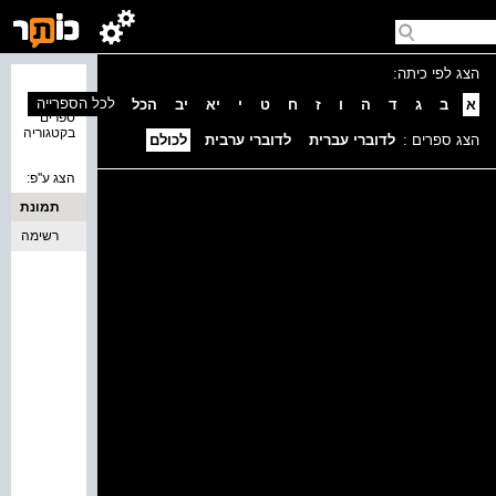
הצג לפי כיתה:
נמצאו 0
לכל הספרייה
א
ב
ג
ד
ה
ו
ז
ח
ט
י
יא
יב
הכל
ספרים
בקטגוריה
הצג ספרים :
לדוברי עברית
לדוברי ערבית
לכולם
הצג ע''פ:
תמונת
כריכה
רשימה