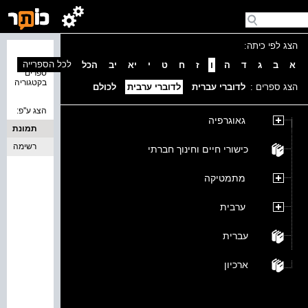
הצג לפי כיתה:
נמצאו 0
לכל הספרייה
א
ב
ג
ד
ה
ו
ז
ח
ט
י
יא
יב
הכל
ספרים
בקטגוריה
הצג ספרים :
לדוברי עברית
לדוברי ערבית
לכולם
הצג ע''פ:
גאוגרפיה
תמונת
כריכה
רשימה
כישורי חיים וחינוך חברתי
מתמטיקה
ערבית
עברית
ארכיון