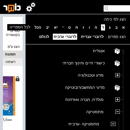
הצג לפי כיתה:
נמצאו 4
לכל הספרייה
א
ב
ג
ד
ה
ו
ז
ח
ט
י
יא
יב
הכל
ספרים
בקטגוריה
הצג ספרים :
לדוברי עברית
לדוברי ערבית
לכולם
הצג ע''פ:
אנגלית
תמונת
כריכה
רשימה
כישורי חיים וחינוך חברתי
מדע וטכנולוגיה
מדעי המחשב/רובוטיקה
מולדת, חברה ואזרחות
מתמטיקה
مسارات زائد
מתמטיקה -ערבית