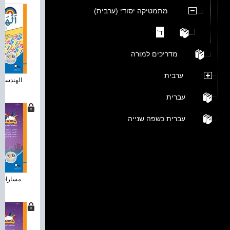
מתמטיקה יסודי (ערבית)
ד'
מדריכים למורה
ערבית
الهندسة ل
עברית
עברית כשפה שנייה
مسارات زائد