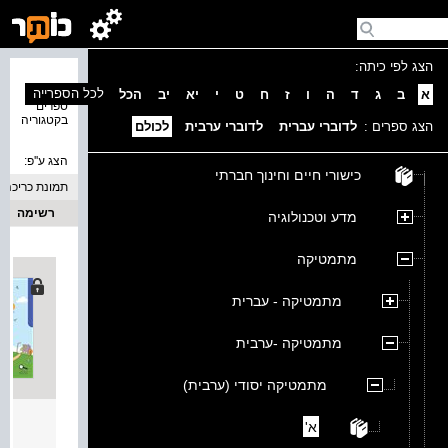
הצג לפי כיתה:
נמצאו 4
לכל הספרייה
א
ב
ג
ד
ה
ו
ז
ח
ט
י
יא
יב
הכל
ספרים
בקטגוריה
הצג ספרים :
לדוברי עברית
לדוברי ערבית
לכולם
הצג ע''פ:
כישורי חיים וחינוך חברתי
תמונת כריכה
רשימה
מדע וטכנולוגיה
מתמטיקה
מתמטיקה - עברית
מתמטיקה -ערבית
מתמטיקה יסודי (ערבית)
مساراتي 4 / מ
א'