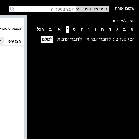
שלום אורח
הצג לפי כיתה:
נמצאו 0 ספרים בקטגוריה
א
ב
ג
ד
ה
ו
ז
ח
ט
י
יא
יב
הכל
הצג ספרים :
לדוברי עברית
לדוברי ערבית
לכולם
הצג ע''פ:
ת