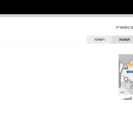
תמונת
רשימה
כריכה
للصف...