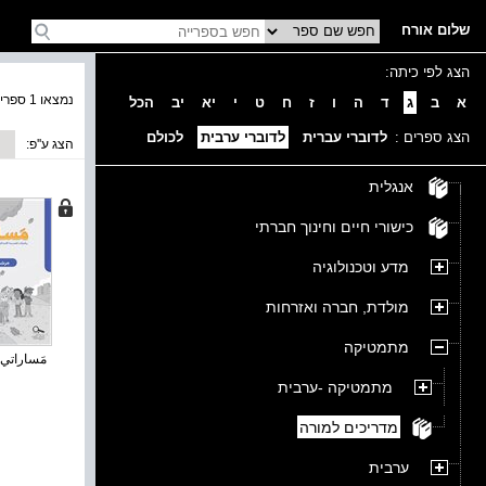
שלום אורח
הצג לפי כיתה:
נמצאו 1 ספרים בקטגוריה
א
ב
ג
ד
ה
ו
ז
ח
ט
י
יא
יב
הכל
הצג ספרים :
לדוברי עברית
לדוברי ערבית
לכולם
הצג ע''פ:
אנגלית
כישורי חיים וחינוך חברתי
מדע וטכנולוגיה
מולדת, חברה ואזרחות
מתמטיקה
مَساراتي 
מתמטיקה -ערבית
מדריכים למורה
ערבית