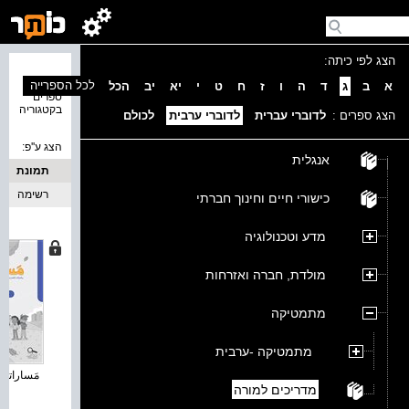
הצג לפי כיתה:
נמצאו 1
לכל הספרייה
א
ב
ג
ד
ה
ו
ז
ח
ט
י
יא
יב
הכל
ספרים
בקטגוריה
הצג ספרים :
לדוברי עברית
לדוברי ערבית
לכולם
הצג ע''פ:
אנגלית
תמונת
כריכה
רשימה
כישורי חיים וחינוך חברתי
מדע וטכנולוגיה
מולדת, חברה ואזרחות
מתמטיקה
מתמטיקה -ערבית
مَساراتي 
מדריכים למורה