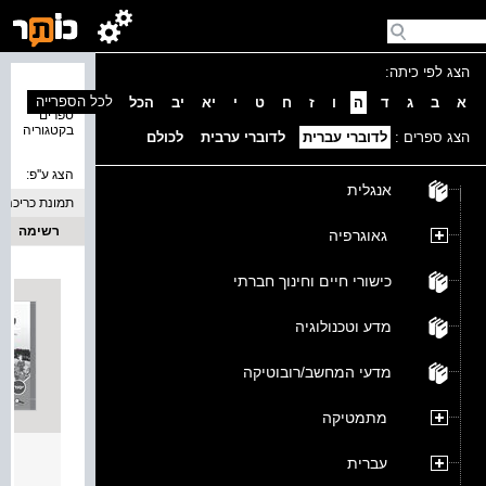
הצג לפי כיתה:
נמצאו 2
לכל הספרייה
א
ב
ג
ד
ה
ו
ז
ח
ט
י
יא
יב
הכל
ספרים
בקטגוריה
הצג ספרים :
לדוברי עברית
לדוברי ערבית
לכולם
הצג ע''פ:
אנגלית
תמונת כריכה
רשימה
גאוגרפיה
כישורי חיים וחינוך חברתי
מדע וטכנולוגיה
מדעי המחשב/רובוטיקה
מתמטיקה
מדריך
עברית