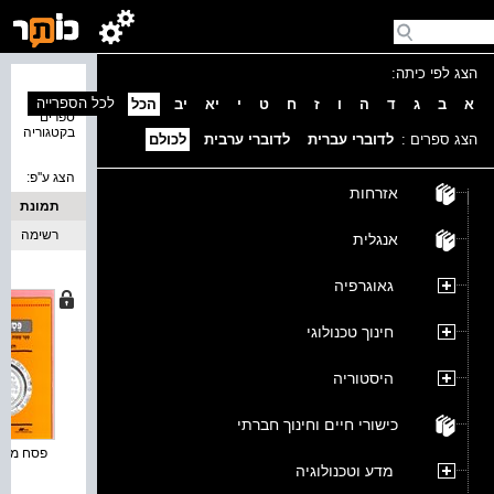
הצג לפי כיתה:
נמצאו 4
לכל הספרייה
א
ב
ג
ד
ה
ו
ז
ח
ט
י
יא
יב
הכל
ספרים
בקטגוריה
הצג ספרים :
לדוברי עברית
לדוברי ערבית
לכולם
הצג ע''פ:
אזרחות
תמונת
כריכה
רשימה
אנגלית
גאוגרפיה
חינוך טכנולוגי
היסטוריה
כישורי חיים וחינוך חברתי
פסח מצרים
מדע וטכנולוגיה