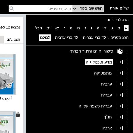
שלום אורח
הצג לפי כיתה:
נמצאו 12 ספרים בקטגוריה
א
ב
ג
ד
ה
ו
ז
ח
ט
י
יא
יב
הכל
הצג ספרים :
לדוברי עברית
לדוברי ערבית
לכולם
הצג ע''פ:
כישורי חיים וחינוך חברתי
מדע וטכנולוגיה
מתמטיקה
ערבית
עברית
أعجوبة ال
עברית כשפה שנייה
תנ"ך
ארכיון