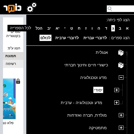
הצג לפי כיתה:
נמצאו 1
לכל הספרייה
א
ב
ג
ד
ה
ו
ז
ח
ט
י
יא
יב
הכל
ספרים
בקטגוריה
הצג ספרים :
לדוברי עברית
לדוברי ערבית
לכולם
הצג ע''פ:
אנגלית
תמונת
כריכה
רשימה
כישורי חיים וחינוך חברתי
מדע וטכנולוגיה
יסודי
מדע וטכנולוגיה - ערבית
מולדת, חברה ואזרחות
פלא טבע :
מתמטיקה