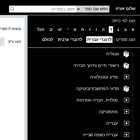
שלום אורח
הצג לפי כיתה:
נמצאו 0 ספרים בקטגוריה
א
ב
ג
ד
ה
ו
ז
ח
ט
י
יא
יב
הכל
הצג ספרים :
לדוברי עברית
לדוברי ערבית
לכולם
הצג ע''פ:
אנגלית
כישורי חיים וחינוך חברתי
מדע וטכנולוגיה
מדעי המחשב/רובוטיקה
מולדת, חברה ואזרחות
מתמטיקה
עברית
עברית כשפה שנייה