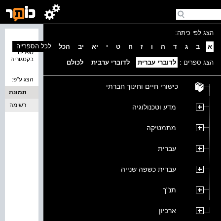
הצג לפי כיתה:
נמצאו 0
לכל הספרייה
א
ב
ג
ד
ה
ו
ז
ח
ט
י
יא
יב
הכל
ספרים
בקטגוריה
הצג ספרים :
לדוברי עברית
לדוברי ערבית
לכולם
הצג ע''פ:
כישורי חיים וחינוך חברתי
תמונת
כריכה
רשימה
מדע וטכנולוגיה
מתמטיקה
עברית
עברית כשפה שנייה
תנ"ך
ארכיון