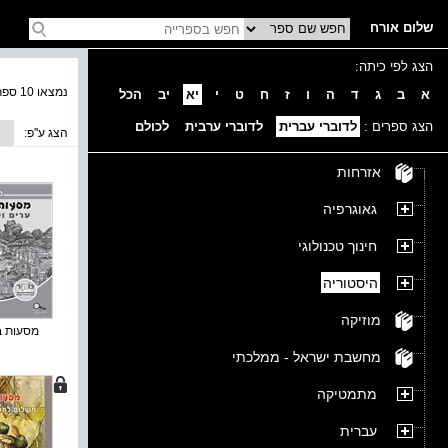
שלום אורח
הצג לפי כיתה:
נמצאו 10 ספרים בקטגוריה
א
ב
ג
ד
ה
ו
ז
ח
ט
י
יא
יב
הכל
הצג ספרים :
לדוברי עברית
לדוברי ערבית
לכולם
הצג ע''פ:
אזרחות
גאוגרפיה
חינוך טכנולוגי
היסטוריה
מוזיקה
מסעות בזמ
מחשבת ישראל - ממלכתי
מתמטיקה
עברית