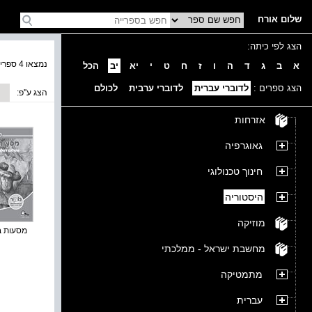
שלום אורח
הצג לפי כיתה:
נמצאו 4 ספרים בקטגוריה
א
ב
ג
ד
ה
ו
ז
ח
ט
י
יא
יב
הכל
הצג ספרים :
לדוברי עברית
לדוברי ערבית
לכולם
הצג ע''פ:
אזרחות
גאוגרפיה
חינוך טכנולוגי
היסטוריה
מוזיקה
מסעות בזמ
מחשבת ישראל - ממלכתי
מתמטיקה
עברית