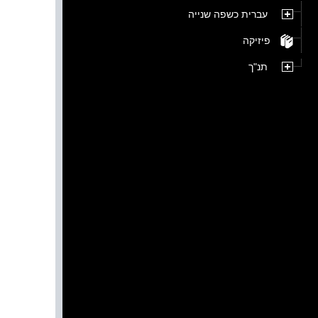
עברית כשפה שנייה
פיזיקה
תנ"ך