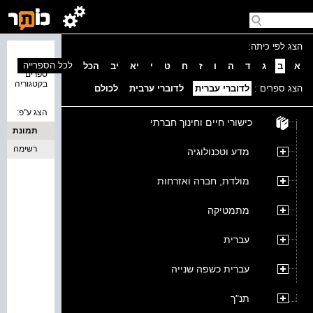
הצג לפי כיתה:
נמצאו 0
לכל הספרייה
א
ב
ג
ד
ה
ו
ז
ח
ט
י
יא
יב
הכל
ספרים
בקטגוריה
הצג ספרים :
לדוברי עברית
לדוברי ערבית
לכולם
הצג ע''פ:
כישורי חיים וחינוך חברתי
תמונת
כריכה
רשימה
מדע וטכנולוגיה
מולדת, חברה ואזרחות
מתמטיקה
עברית
עברית כשפה שנייה
תנ"ך