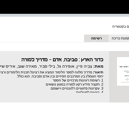
מונת כריכה
רשימה
כדור הארץ : סביבה, אדם - מדריך למורה
מאת:
צביה פיין, אופירה גל, בילי סביר, מאירה שגב, איריס שיל
תיאור:
מדריך מלווה לספר הלימוד המציג את רציונל תכנית הלימודים ורצ
יחסי הגומלין בין המרכבים הפיזיים ובין אדם וסביבה. הוא כולל:
1. רשימת רעיונות מרכזיים של הספר
2. תקציר מידע רקע למורה במגוון נושאים
3. עקרונות פדגוגיים רלוונטיים ויישומם
4. הצעות לפעילויות
5. הצעות לדרכי הוראה