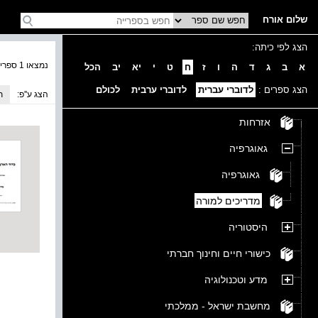
שלום אורח
הצג לפי כיתה:
נמצאו 1 ספרים בקטגוריה
א
ב
ג
ד
ה
ו
ז
ח
ט
י
יא
יב
הכל
הצג ספרים :
לדוברי עברית
לדוברי ערבית
לכולם
הצג ע''פ:
ת
אזרחות
גאוגרפיה
גאוגרפיה
מדריכים למורה
היסטוריה
כישורי חיים וחינוך חברתי
מדע וטכנולוגיה
מחשבת ישראל - ממלכתי