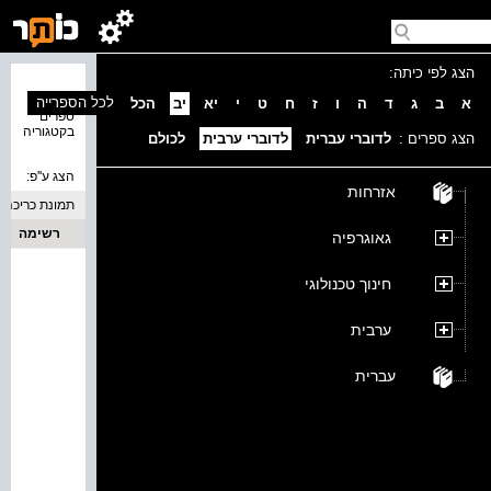
הצג לפי כיתה:
נמצאו 0
לכל הספרייה
א
ב
ג
ד
ה
ו
ז
ח
ט
י
יא
יב
הכל
ספרים
בקטגוריה
הצג ספרים :
לדוברי עברית
לדוברי ערבית
לכולם
הצג ע''פ:
אזרחות
תמונת כריכה
רשימה
גאוגרפיה
חינוך טכנולוגי
ערבית
עברית