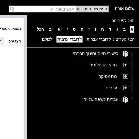
שלום אורח
הצג לפי כיתה:
נמצאו 0 ספרים בקטגוריה
א
ב
ג
ד
ה
ו
ז
ח
ט
י
יא
יב
הכל
הצג ספרים :
לדוברי עברית
לדוברי ערבית
לכולם
הצג ע''פ:
ת
כישורי חיים וחינוך חברתי
מדע וטכנולוגיה
מתמטיקה
ערבית
עברית כשפה שנייה