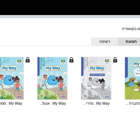
תמונת
רשימה
כריכה
My Way : מדרי...
My Way : אנגל...
My Way : ספר ...