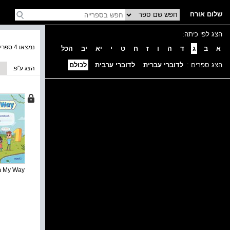
שלום אורח
הצג לפי כיתה:
נמצאו 4 ספרים בקטגוריה
א
ב
ג
ד
ה
ו
ז
ח
ט
י
יא
יב
הכל
הצג ספרים :
לדוברי עברית
לדוברי ערבית
לכולם
הצג ע''פ:
My Way מחברת ...