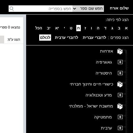
שלום אורח
הצג לפי כיתה:
נמצאו 0 ספרים בקטגוריה
א
ב
ג
ד
ה
ו
ז
ח
ט
י
יא
יב
הכל
הצג ספרים :
לדוברי עברית
לדוברי ערבית
לכולם
הצג ע''פ:
אזרחות
גאוגרפיה
היסטוריה
כישורי חיים וחינוך חברתי
מדע וטכנולוגיה
מחשבת ישראל - ממלכתי
מתמטיקה
ערבית